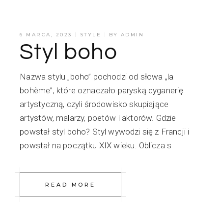
6 MARCA, 2023
STYLE
BY
ADMIN
Styl boho
Nazwa stylu „boho” pochodzi od słowa „la
bohème”, które oznaczało paryską cyganerię
artystyczną, czyli środowisko skupiające
artystów, malarzy, poetów i aktorów. Gdzie
powstał styl boho? Styl wywodzi się z Francji i
powstał na początku XIX wieku. Oblicza s
READ MORE