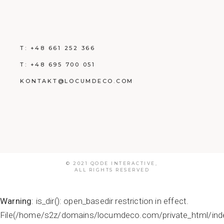
T:
+48 661 252 366
T:
+48 695 700 051
KONTAKT@LOCUMDECO.COM
© 2021
QODE INTERACTIVE
,
ALL RIGHTS RESERVED
Warning
: is_dir(): open_basedir restriction in effect.
File(/home/s2z/domains/locumdeco.com/private_html/inde