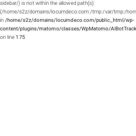
sidebar/) is not within the allowed path(s):
(/home/s2z/domains/locumdeco.com:/tmp:/var/tmp:/home/s
in
/home/s2z/domains/locumdeco.com/public_html/wp-
content/plugins/matomo/classes/WpMatomo/AIBotTrack
on line
175